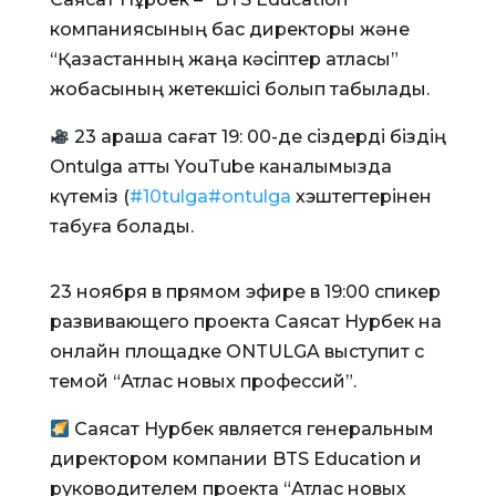
компаниясының бас директоры және
“Қазақстанның жаңа кәсіптер атласы”
жобасының жетекшісі болып табылады.
23 қараша сағат 19: 00-де сіздерді біздің
Ontulga атты YouTube каналымызда
күтеміз (
#10tulga
#ontulga
хэштегтерінен
табуға болады.
23 ноября в прямом эфире в 19:00 спикер
развивающего проекта Саясат Нурбек на
онлайн площадке ONTULGA выступит с
темой “Атлас новых профессий”.
Саясат Нурбек является генеральным
директором компании BTS Education и
руководителем проекта “Атлас новых