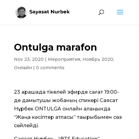
Ontulga marafon
Nov 23, 2020
|
Мероприятия
,
Ноябрь 2020
,
Онлайн
|
0 comments
23 қарашада тікелей эфирде сағат 19:00-
де дамытушы жобаның спикері Саясат
Нұрбек ONTULGA онлайн алаңында
“Жаңа кәсіптер атласы” тақырыбымен сөз
сөйлейді.
Саясат Нұрбек – “BTS Education”