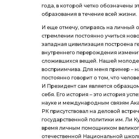
года, в которой четко обозначены э
образования в течение всей жизни.
И еще отмечу, опираясь на личный 
стремлении постоянно учиться ново
западная цивилизация построена ге
внутреннего перерождения изменит
сложившихся вещей. Нашей молодеж
восприимчива. Для меня пример – 
постоянно говорит о том, что челов
И Президент сам является образцо
себя. Его история – это история усп
науке и международным связям Ак
РК присутствовал на деловой встр
государственной политики им. Ли К
время личным помощником великого
отечественной Национальной школы