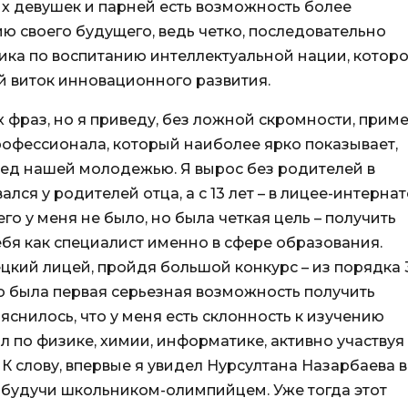
их девушек и парней есть возможность более
 своего будущего, ведь четко, последовательно
ика по воспитанию интеллектуальной нации, котор
й виток инновационного развития.
фраз, но я приведу, без ложной скромности, прим
профессионала, который наиболее ярко показывает,
ред нашей молодежью. Я вырос без родителей в
ся у родителей отца, а с 13 лет – в лицее-интернат
о у меня не было, но была четкая цель – получить
бя как специалист именно в сфере образования.
рецкий лицей, пройдя большой конкурс – из порядка 
то была первая серьезная возможность получить
яснилось, что у меня есть склонность к изучению
л по физике, химии, информатике, активно участвуя
 слову, впервые я увидел Нурсултана Назарбаева в
 будучи школьником-олимпийцем. Уже тогда этот