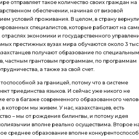
ире отправляет такое количество своих граждан на
арственном обеспечении, начиная от визовой
ем условий проживания. В целом, в страну вернул
ированных специалистов, которые работают на сам
х отраслях экономики и государственного управлени
амых престижных вузах мира обучаются около 3 ты
азахстанцев получают образование по специальны
в, частным грантовым программам, по программам
рудничества, а также за свой счет.
оспособной за границей, потому что в системе
ект триединства языков. И сейчас уже никого не
ие его в багаже современного образованного челов
в котором мы живем. У нас, казахстанцев, есть
тво – мы от рождения билингвы, и потому идея
 полиязычии вполне реально осуществима. Второе 
вое среднее образование вполне конкурентоспосо