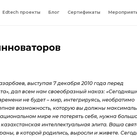
Edtech проекты
Блог
Сертификаты
Мероприят
инноваторов
зарбаев, выступая 7 декабря 2010 года перед
та», дал всем нам своеобразный наказ: «Сегодняш
времени не будет – мир, интегрируясь, необратимо
лепная возможность, которую вы должны максимал
национальном мире не потерять себя, нужна больш
я казахстанская интеллектуальная элита. Ваша свя
траны, в которой родились, выросли и живете. Сего