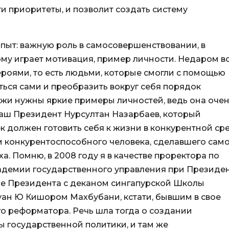
ти приоритеты, и позволит создать систему
опыт: важную роль в самосовершенствовании, в
му играет мотивация, пример личности. Недаром в
роями, то есть людьми, которые смогли с помощью
ься сами и преобразить вокруг себя порядок
и нужны яркие примеры личностей, ведь она оче
наш Президент Нурсултан Назарбаев, который
ек должен готовить себя к жизни в конкурентной ср
м конкурентоспособного человека, сделавшего сам
еха. Помню, в 2008 году я в качестве проректора по
адемии государственного управления при Президе
ече Президента с деканом сингапурской Школы
уан Ю Кишором Махбубани, кстати, бывшим в свое
 реформатора. Речь шла тогда о создании
 государственной политики, и там же