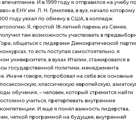
впечатление. И в 1999 году я отправился на учебу п
» в ЕНУ им. Л. Н. Гумилева, в вуз, начало которому
000 году уехал по обмену в США, в колледж
итологию. Я, простой 18-летний парень из Семея,
 получил там возможность участвовать в предвыбор
Гора, общаться с лидерами Демократической парти
онкурсах, то есть поступая самостоятельно, я
ом университете, в вузах Италии, стажировался в
урсы государственной политики, менеджмента
. Иначе говоря, попробовал на себе все основные
лосаксонскую, классическую европейскую, азиатску
 годы обучения, – человек, который стремится найти
остоянно учиться, претерпевать внутренние
компетенции. И еще я понял важность лидерства,
ием, четкой программой на будущее, внутренней