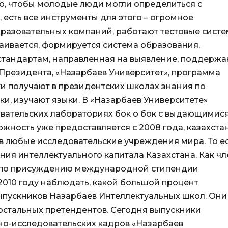
го, чтобы молодые люди могли определиться с
 есть все инструменты для этого – огромное
разовательных компаний, работают тестовые систе
раивается, формируется система образования,
тандартам, направленная на выявление, поддержа
Президента, «Назарбаев Университет», программа
и получают в президентских школах знания по
и, изучают языки. В «Назарбаев Университете»
овательских лабораториях бок о бок с выдающимис
ожность уже предоставляется с 2008 года, казахст
 в любые исследовательские учреждения мира. То е
ния интеллектуального капитала Казахстана. Как чл
 по присуждению международной стипендии
2010 году наблюдать, какой большой процент
ыпускников Назарбаев Интеллектуальных школ. Они
остальных претендентов. Сегодня выпускники
но-исследовательских кадров «Назарбаев