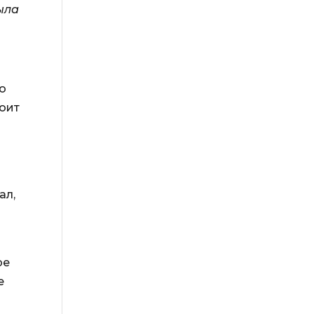
ыла
о
тоит
ал,
ре
е