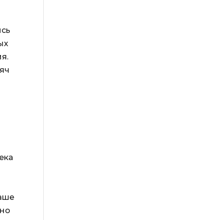
ись
ых
я.
сяч
м
ека
наше
бно