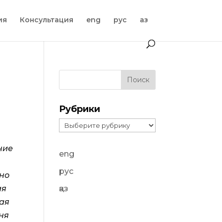
ия
Консультация
eng
рус
қаз
Рубрики
Рубрики
ние
eng
рус
ьно
ая
қаз
тая
дня