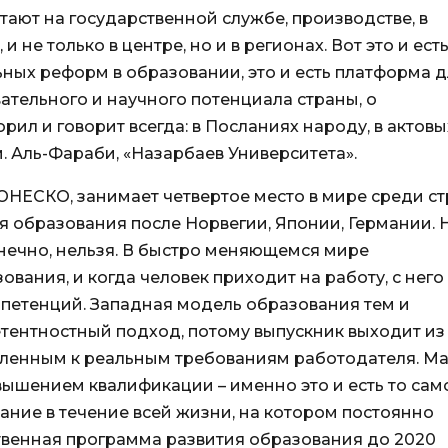
тают на государственной службе, производстве, в
не только в центре, но и в регионах. Вот это и ест
ных реформ в образовании, это и есть платформа 
тельного и научного потенциала страны, о
ил и говорит всегда: в Посланиях народу, в актовы
. Аль-Фараби, «Назарбаев Университета».
ЮНЕСКО, занимает четвертое место в мире среди с
 образования после Норвегии, Японии, Германии. 
онечно, нельзя. В быстро меняющемся мире
вания, и когда человек приходит на работу, с него
петенций. Западная модель образования тем и
петентностный подход, потому выпускник выходит из
овленным к реальным требованиям работодателя. М
овышением квалификации – именно это и есть то сам
ние в течение всей жизни, на котором постоянно
твенная программа развития образования до 2020