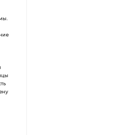
мы.
ние
я
анцы
сть
ену