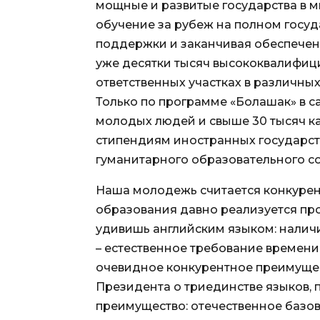
мощные и развитые государства в м
обучение за рубеж на полном госуд
поддержки и заканчивая обеспечени
уже десятки тысяч высококвалифиц
ответственных участках в различны
Только по программе «Болашак» в с
молодых людей и свыше 30 тысяч к
стипендиям иностранных государст
гуманитарного образовательного сот
Наша молодежь считается конкурент
образования давно реализуется про
удивишь английским языком: налич
– естественное требование времени, 
очевидное конкурентное преимущес
Президента о триединстве языков,
преимущество: отечественное базо