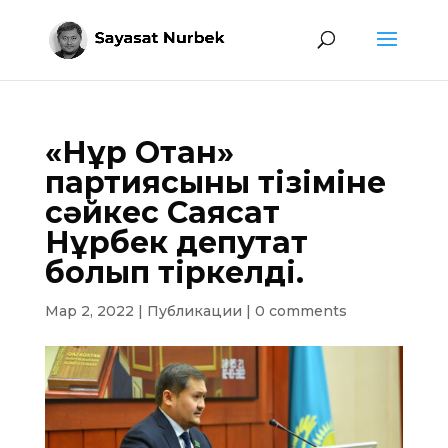
«Нұр Отан»
партиясының тізіміне
сәйкес Саясат
Нұрбек депутат
болып тіркелді.
Мар 2, 2022
|
Публикации
|
0 comments