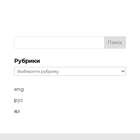
Рубрики
Рубрики
eng
рус
қаз