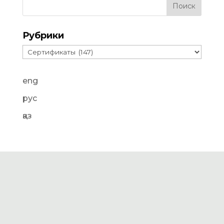
Рубрики
Рубрики
eng
рус
қаз