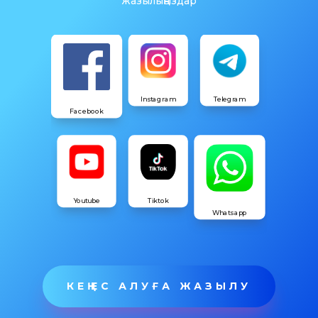
жазылыңыздар
Instagram
Telegram
Facebook
Youtube
Tiktok
Whatsapp
КЕҢЕС АЛУҒА ЖАЗЫЛУ