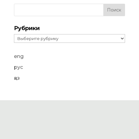
Рубрики
Рубрики
eng
рус
қаз